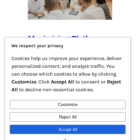
Maximizing Platform
We respect your privacy
Potential for Solo
Businesses
Cookies help us improve your experience, deliver
personalized content, and analyze traffic. You
2025-09-16
Category 4
can choose which cookies to allow by clicking
Customize
. Click
Accept All
to consent or
Reject
This paragraph serves as an introduction
All
to decline non-essential cookies.
to your blog p…
Customize
Reject All
外行人的一人創業全戰力 ~ 文字力
Accept All
Instagram
Faceboo
X
x行銷力x平台力